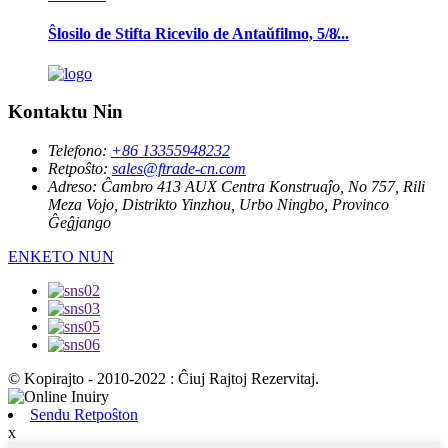
Ŝlosilo de Stifta Ricevilo de Antaŭfilmo, 5/8̸...
Kontaktu Nin
Telefono:
+86 13355948232
Retpoŝto:
sales@ftrade-cn.com
Adreso:
Ĉambro 413 AUX Centra Konstruaĵo, No 757, Rili
Meza Vojo, Distrikto Yinzhou, Urbo Ningbo, Provinco
Ĝeĝjango
ENKETO NUN
© Kopirajto - 2010-2022 : Ĉiuj Rajtoj Rezervitaj.
Sendu Retpoŝton
x