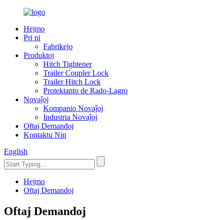
Hejmo
Pri ni
Fabrikejo
Produktoj
Hitch Tightener
Trailer Coupler Lock
Trailer Hitch Lock
Protektanto de Rado-Lagro
Novaĵoj
Kompanio Novaĵoj
Industria Novaĵoj
Oftaj Demandoj
Kontaktu Nin
English
Hejmo
Oftaj Demandoj
Oftaj Demandoj