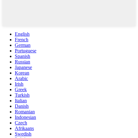
English
French
German
Portuguese
Spanish
Russian
Japanese
Korean
Arabic
Irish
Greek
Turkish
Italian
Danish
Romanian
Indonesian
Czech
Afrikaans
Swedish